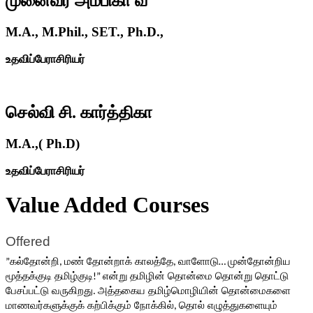
முனைவர் அம்பிகா வீ
M.A., M.Phil., SET., Ph.D.,
உதவிப்பேராசிரியர்
செல்வி சி. கார்த்திகா
M.A.,( Ph.D)
உதவிப்பேராசிரியர்
Value Added Courses
Offered
கல்தோன்றி
மண்
தோன்றாக்
காலத்தே
வாளோடு
முன்தோன்றிய
”
, 
, 
… 
மூத்தக்குடி
தமிழ்குடி
என்று
தமிழின்
தொன்மை
தொன்று
தொட்டு
!” 
பேசப்பட்டு
வருகிறது
அத்தகைய
தமிழ்மொழியின்
தொன்மைகளை
. 
மாணவர்களுக்குக்
கற்பிக்கும்
நோக்கில்
தொல்
எழுத்துகளையும்
, 