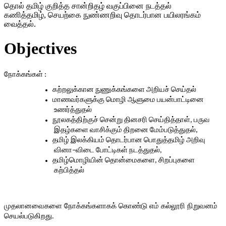
தொல் தமிழ் குறித்த சான்றிதழ் வகுப்பினை நடத்தல்
கணித்தமிழ், செயற்கை நுண்ணறிவு தொடர்பான பயிலரங்கம்
வைத்தல்.
Objectives
நோக்கங்கள்
 : 
கற்றலுக்கான
நுணுக்கங்களை
அறியச்
செய்தல்
மாணவர்களுக்கு
மொழி
ஆளுமை
பயன்பாட்டினை
உணர்த்துதல்
நூலகத்திற்குச்
சென்று
தினசரி
செய்தித்தாள்
பருவ
, 
இதழ்களை
வாசிக்கும்
திறனை
மேம்படுத்துதல்
, 
தமிழ்
இலக்கியம்
தொடர்பான
பொதுத்தமிழ்
அறிவு
வினா
விடை
போட்டிகள்
நடத்துதல்
–
, 
தமிழ்மொழியின்
தொன்மைகளை
சிறப்புகளை
, 
கற்பித்தல்
முதலானவைகளை
நோக்கங்களாகக்
கொண்டு
எம்
கல்லூரி
நிறுவனம்
செயல்படுகிறது
.