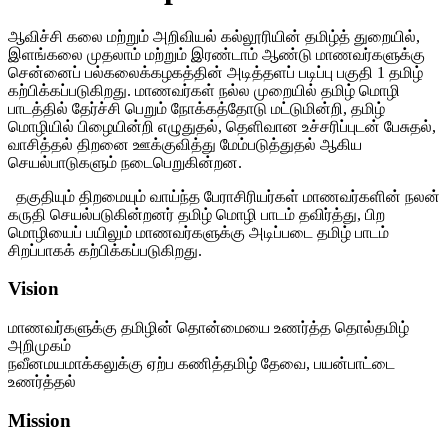
ஆவிச்சி
கலை
மற்றும்
அறிவியல்
கல்லூரியின்
தமிழ்த்
துறையில்
,
இளங்கலை
முதலாம்
மற்றும்
இரண்டாம்
ஆண்டு
மாணவர்களுக்கு
சென்னைப்
பல்கலைக்கழகத்தின்
அடித்தளப்
படிப்பு
பகுதி
1
தமிழ்
கற்பிக்கப்படுகிறது
.
மாணவர்கள்
நல்ல
முறையில்
தமிழ்
மொழி
பாடத்தில்
தேர்ச்சி
பெறும்
நோக்கத்தோடு
மட்டுமின்றி
,
தமிழ்
மொழியில்
பிழையின்றி
எழுதுதல்
,
தெளிவான
உச்சரிப்புடன்
பேசுதல்
,
வாசித்தல்
திறனை
ஊக்குவித்து
மேம்படுத்துதல்
ஆகிய
செயல்பாடுகளும்
நடைபெறுகின்றன
.
தகுதியும்
திறமையும்
வாய்ந்த
பேராசிரியர்கள்
மாணவர்களின்
நலன்
கருதி
செயல்படுகின்றனர்
தமிழ்
மொழி
பாடம்
தவிர்த்து
,
பிற
மொழியைப்
பயிலும்
மாணவர்களுக்கு
அடிப்படை
தமிழ்
பாடம்
சிறப்பாகக்
கற்பிக்கப்படுகிறது
.
Vision
மாணவர்களுக்கு தமிழின் தொன்மையை உணர்த்த தொல்தமிழ்
அறிமுகம்
நவீனமயமாக்கலுக்கு ஏற்ப கணித்தமிழ் தேவை, பயன்பாட்டை
உணர்த்தல்
Mission