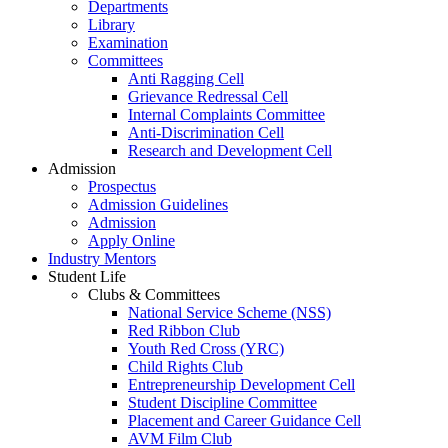
Departments
Library
Examination
Committees
Anti Ragging Cell
Grievance Redressal Cell
Internal Complaints Committee
Anti-Discrimination Cell
Research and Development Cell
Admission
Prospectus
Admission Guidelines
Admission
Apply Online
Industry Mentors
Student Life
Clubs & Committees
National Service Scheme (NSS)
Red Ribbon Club
Youth Red Cross (YRC)
Child Rights Club
Entrepreneurship Development Cell
Student Discipline Committee
Placement and Career Guidance Cell
AVM Film Club