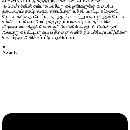
வரவழைக்கப்பட்டு கருத்தரங்குகள் நடைபெறுகின்றன.
அம்மன்றத்தின்
சார்பாக
பல்வேறு
கல்லூரிகளுக்கு
இடையே
நடைபெறும்
தமிழ்
மொழி
தொடர்பான
பேச்சுப்
போட்டி
,
கட்டுரைப்
போட்டி
,
கவிதைப்
போட்டி
,
கருத்தரங்கம்
மற்றும்
ஒப்புவித்தல்
போட்டி
உள்ளிட்ட
பல்வேறு
போட்டிகளுக்கும்
மாணவர்கள்
,
தங்களின்
திறனை
வளர்த்துக்
கொள்ளும்
நோக்கில்
அனுப்பப்படுகின்றனர்
.
இவ்வாறு
கல்வியுடன்
கூடிய
திறனை
வளர்க்கும்
பல்வேறு
பயிற்சிகள்
தொடர்ந்து
அளிக்கப்பட்டு
வருகின்றன
.
Awards