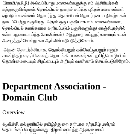
பிராமி
தமிழி
அவ்வப்போது
மாணவர்களுக்கு
எம்
ஆசிரியர்கள்
(
/
) 
கற்றுதருகின்றனர்
தொல்லியல்
துறைச்
சார்ந்த
புரிதல்
மாணவர்கள்
. 
ஏற்படும்
வண்ணம்
தொடர்ந்து
தொல்லியல்
தொடர்புடைய
நிகழ்வுகள்
நடைப்பெற்று
வருகிறது
அதன்
ஒரு
பகுதியாக
எம்
மாணவர்களை
. 
, 
தொல்லியல்
களங்களாக
அறியப்படும்
பகுதிகளுக்கு
காஞ்சிபுரத்தில்
( 
உள்ள
பழமைவாய்ந்த
கோவில்கள்
அத்துறை
வல்லுநர்களையும்
உடன்
)  
அழைத்துச்சென்று
கள
ஆய்வில்
ஈடுபடுத்தினோம்
. 
அதன் தொடர்ச்சியாக,
 தொல்லியலும்
கல்வெட்டியலும்
எனும்
சான்றிதழ்
வகுப்பினைத்
தொடங்கி
 மாணவர்கள்
தமிழ்மொழியின்
தொன்மையையும்
சிறப்பையும்
அறியும் வண்ணம் செயல்படுகிறோம்.
Department Association -
Domain Club
Overview
ஆவிச்சி
கல்லூரியில்
தமிழ்த்துறை
சார்பாக
நற்றமிழ்
மன்றம்
தொடங்கப்
பெற்றுள்ளது
.
திறன் வாய்ந்த ஆளுமைகள்